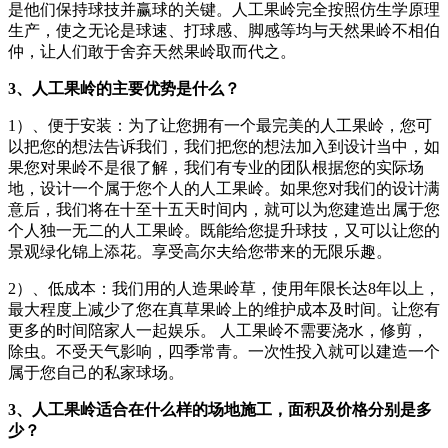
是他们保持球技并赢球的关键。人工果岭完全按照仿生学原理
生产，使之无论是球速、打球感、脚感等均与天然果岭不相伯
仲，让人们敢于舍弃天然果岭取而代之。
3、人工果岭的主要优势是什么？
1）、便于安装：为了让您拥有一个最完美的人工果岭，您可
以把您的想法告诉我们，我们把您的想法加入到设计当中，如
果您对果岭不是很了解，我们有专业的团队根据您的实际场
地，设计一个属于您个人的人工果岭。如果您对我们的设计满
意后，我们将在十至十五天时间内，就可以为您建造出属于您
个人独一无二的人工果岭。既能给您提升球技，又可以让您的
景观绿化锦上添花。享受高尔夫给您带来的无限乐趣。
2）、低成本：我们用的人造果岭草，使用年限长达8年以上，
最大程度上减少了您在真草果岭上的维护成本及时间。让您有
更多的时间陪家人一起娱乐。 人工果岭不需要浇水，修剪，
除虫。不受天气影响，四季常青。一次性投入就可以建造一个
属于您自己的私家球场。
3、人工果岭适合在什么样的场地施工，面积及价格分别是多
少？