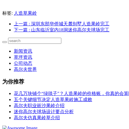
标签:
人造草果岭
上一篇
: 深圳东部华侨城天麓别墅人造果岭完工
下一篇
: 山东临沂室内18洞迷你高尔夫球场完工
新闻资讯
草坪资讯
公司动态
高尔夫世界
为你推荐
花几万块铺个“绿毯子”？人造果岭的价格账，你真的会算
五个关键细节决定人造草果岭施工成败
高尔夫职业嵌沙果岭介绍
迷你高尔夫球场设计要点分析
高尔夫仿真果岭草介绍