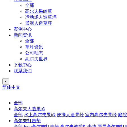
全部
高尔夫果岭草
运动场人造草坪
景观人造草坪
案例中心
新闻资讯
全部
草坪资讯
公司动态
高尔夫世界
下载中心
联系我们
×
简体中文
全部
高尔夫人造果岭
全部
水上高尔夫果岭
便携人造果岭
室内高尔夫果岭
庭院
高尔夫打击垫
全部
logo高尔夫打击垫
高尔夫教学打击垫
两层高尔夫打