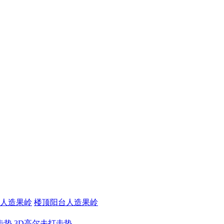
人造果岭
楼顶阳台人造果岭
击垫
3D高尔夫打击垫