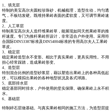
1、填充层
特制的美宝高尔夫圆粒珍珠砂，机械梳理，造型生动，均匀透
气，不板结发硬。既维持果岭表面的柔软度，又可调节果岭速
度。
2、人工草层
特制美宝高尔夫人造纤维果岭草，能展现如同天然果岭草的推
杆速度。专门为推杆果岭所设计，非常适合户外使用。采用符
合国际DIN53387标准及DIN54004标准的专用高尔夫人工果岭
草皮。
3、稳定层
稳定果岭造型永不变形。相比于真实果岭，更具实用性。不用
担心经常踩踏，造成果岭形变。
4、造型层
特别混合比例的造型砂浆层，藉以塑造出果岭上的各种高低起
伏，可以模拟出果岭的各种地型状况及各式球路。
5、底部排水层
稳定基部同时排水，户外使用的坚实保障。确保果岭上永不积
水。
6、基础层
特制碎石层做基础。与真实果岭相同的施工方法，为造型层提