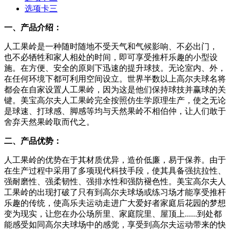
选项卡三
一、产品介绍：
人工果岭是一种随时随地不受天气和气候影响、不必出门，
也不必牺牲和家人相处的时间，即可享受推杆乐趣的小型设
施。在方便、安全的原则下迅速的提升球技。无论室内、外，
在任何环境下都可利用空间设立。世界半数以上高尔夫球名将
都会在自家设置人工果岭，因为这是他们保持球技并赢球的关
键。美宝高尔夫人工果岭完全按照仿生学原理生产，使之无论
是球速、打球感、脚感等均与天然果岭不相伯仲，让人们敢于
舍弃天然果岭取而代之。
二、产品优势：
人工果岭的优势在于其材质优异，造价低廉，易于保养。由于
在生产过程中采用了多项现代科技手段，使其具备强抗拉性、
强耐磨性、强柔韧性、强排水性和强防褪色性。美宝高尔夫人
工果岭的出现打破了只有到高尔夫球场或练习场才能享受推杆
乐趣的传统，使高乐夫运动走进广大爱好者家庭后花园的梦想
变为现实，让您在办公场所里、家庭院里、屋顶上......到处都
能感受如同高尔夫球场中的感觉，享受到高尔夫运动带来的快