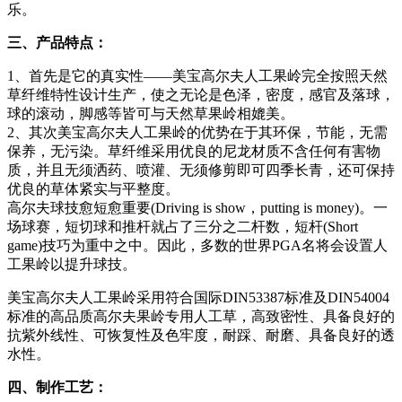
乐。
三、产品特点：
1、首先是它的真实性——美宝高尔夫人工果岭完全按照天然
草纤维特性设计生产，使之无论是色泽，密度，感官及落球，
球的滚动，脚感等皆可与天然草果岭相媲美。
2、其次美宝高尔夫人工果岭的优势在于其环保，节能，无需
保养，无污染。草纤维采用优良的尼龙材质不含任何有害物
质，并且无须洒药、喷灌、无须修剪即可四季长青，还可保持
优良的草体紧实与平整度。
高尔夫球技愈短愈重要(Driving is show，putting is money)。一
场球赛，短切球和推杆就占了三分之二杆数，短杆(Short
game)技巧为重中之中。因此，多数的世界PGA名将会设置人
工果岭以提升球技。
美宝高尔夫人工果岭采用符合国际DIN53387标准及DIN54004
标准的高品质高尔夫果岭专用人工草，高致密性、具备良好的
抗紫外线性、可恢复性及色牢度，耐踩、耐磨、具备良好的透
水性。
四、制作工艺：